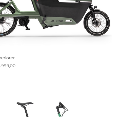
xplorer
rijs
5.999,00