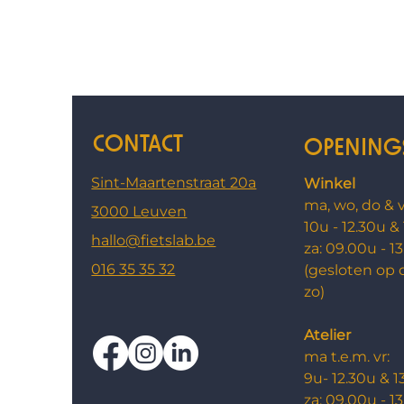
CONTACT
OPENING
Sint-Maartenstraat 20a
Winkel
ma, wo, do & v
3000 Leuven
10u - 12.30u &
hallo@fietslab.be
za: ​09.00u - 1
016 35 35 32
(gesloten op 
zo)
Atelier
ma t.e.m. vr:
9u- 12.30u & 1
za: 09.00u - 1