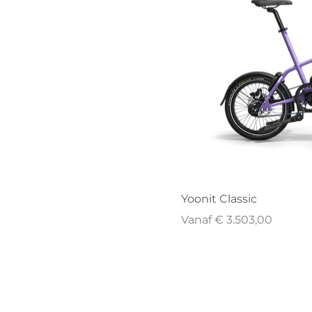
Yoonit Classic
Verkoopprijs
Vanaf
€ 3.503,00