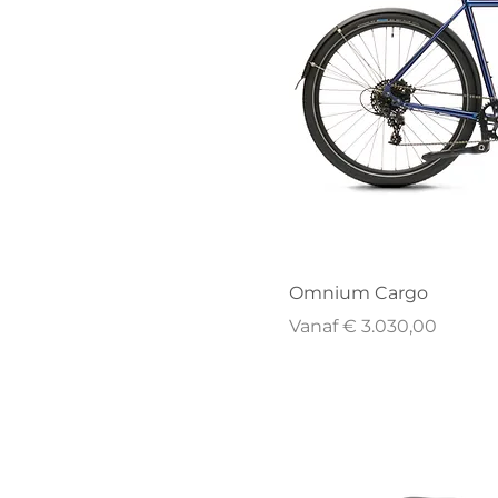
Omnium Cargo
Verkoopprijs
Vanaf
€ 3.030,00