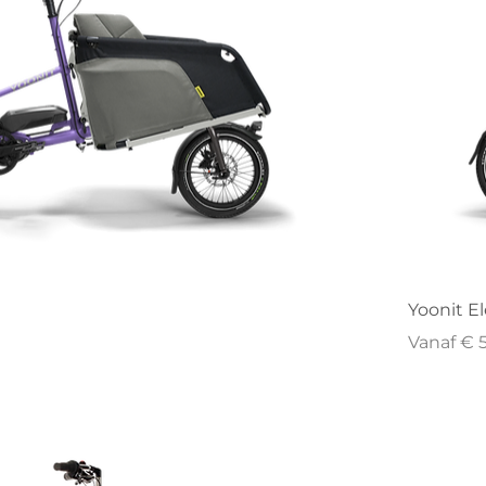
Yoonit El
Verkoopp
Vanaf
€ 