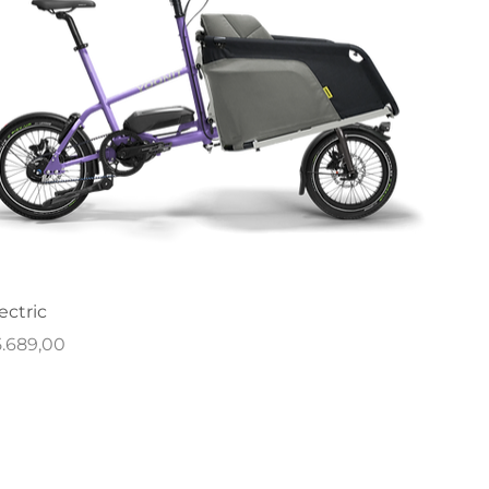
ectric
rijs
5.689,00