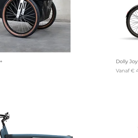
+
Dolly Joy
Verkoopp
Vanaf
€ 