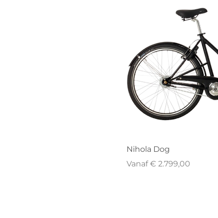
Nihola Dog
Verkoopprijs
Vanaf
€ 2.799,00