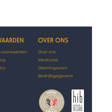
AARDEN
OVER ONS
 voorwaarden
Over ons
icy
Vacatures
icy
Openingsuren
Bedrijfsgegevens