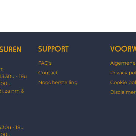
SUPPORT
VOORW
SUREN
FAQ's
Algemene
r:
Contact
Privacy pol
 13.30u - 18u
Noodherstelling
Cookie pol
3.00u
di, za nm &
Disclaimer
3.30u - 18u
3.00u