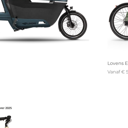
Lovens E
Verkoopp
Vanaf
€ 