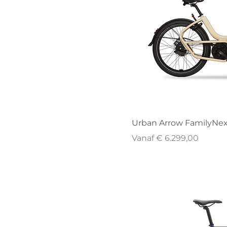
Urban Arrow FamilyNe
Verkoopprijs
Vanaf
€ 6.299,00