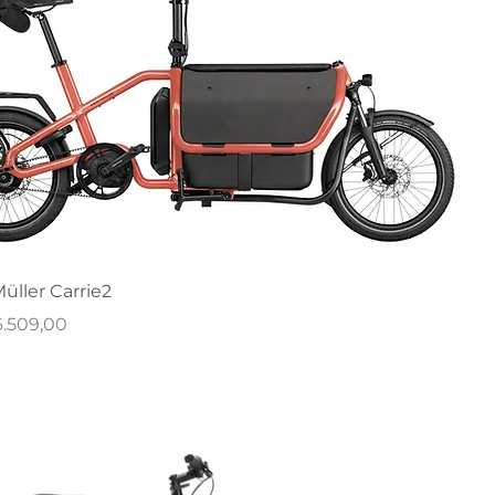
üller Carrie2
rijs
6.509,00