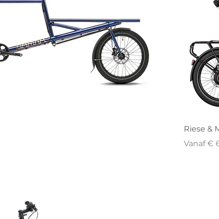
Riese & M
Verkoopp
Vanaf
€ 