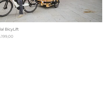
l BicyLift
rijs
.199,00