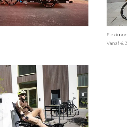
Fleximoda
Verkoopp
Vanaf
€ 3