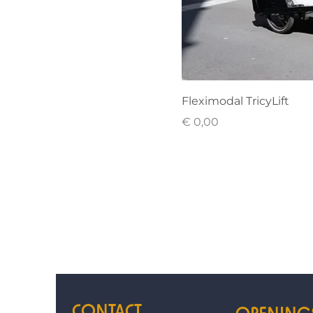
Fleximodal TricyLift
Prijs
€ 0,00
CONTACT
OPENING