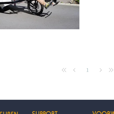
1
SUPPORT
VOORW
SUREN