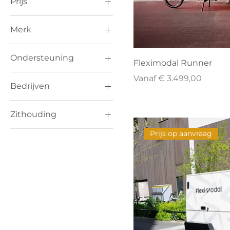
Prijs
Merk
€ 0
€ 3.499
Fleximodal
Ondersteuning
Fleximodal Runner
25 km/u
Verkoopprijs
Vanaf
€ 3.499,00
Bedrijven
Alle
Zithouding
goederentransport
Maatbouw mogelijk
Comfort
Prijs op aanvraag