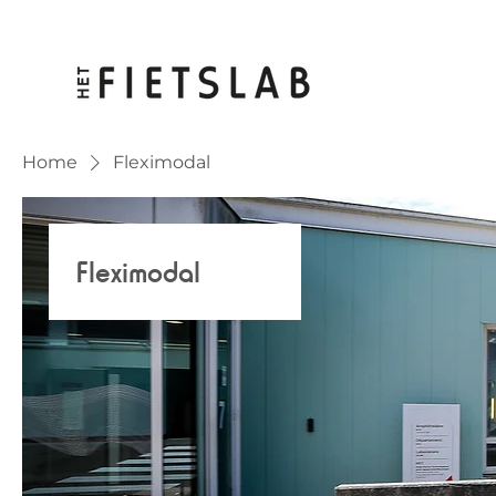
Home
Fleximodal
Fleximodal