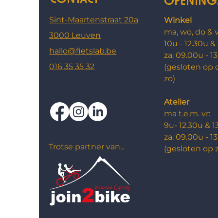
Sint-Maartenstraat 20a
Winkel
ma, wo, do & v
3000 Leuven
10u - 12.30u &
hallo@fietslab.be
za: ​09.00u - 1
016 35 35 32
(gesloten op 
zo)
Atelier
ma t.e.m. vr:
9u- 12.30u & 1
za: 09.00u - 1
Trotse partner van...
​(g
esloten op 