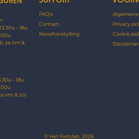
FAQ's
Algemene
r:
Contact
Privacy pol
 13.30u - 18u
Noodherstelling
Cookie pol
3.00u
di, za nm &
Disclaimer
3.30u - 18u
3.00u
za nm & zo)
© Het Fietslab, 2026