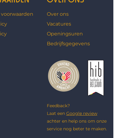
 voorwaarden
Over ons
icy
Vacatures
icy
Openingsuren
Bedrijfsgegevens
Feedback?
Laat een
Google review
achter en help ons om onze
service nog beter te maken.