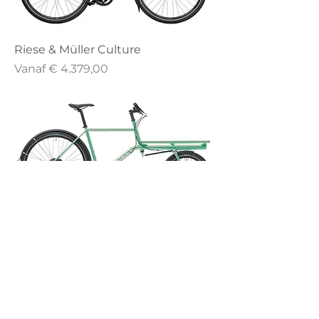
Riese & Müller Culture
Verkoopprijs
Vanaf
€ 4.379,00
Omnium Mini-Max
Verkoopprijs
Vanaf
€ 3.030,00