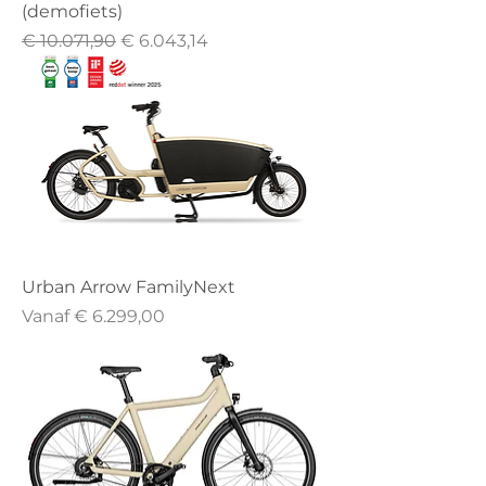
(demofiets)
Normale prijs
Verkoopprijs
€ 10.071,90
€ 6.043,14
Urban Arrow FamilyNext
Verkoopprijs
Vanaf
€ 6.299,00