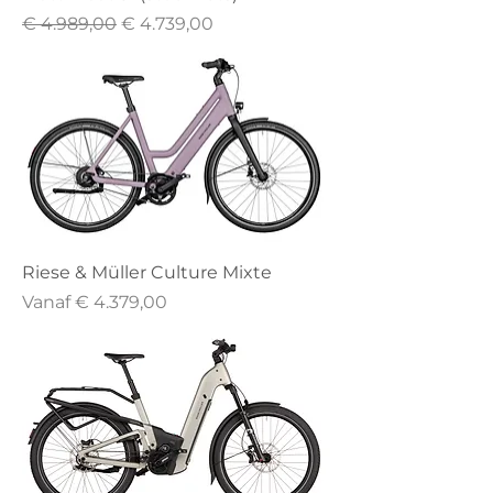
Normale prijs
Verkoopprijs
€ 4.989,00
€ 4.739,00
Riese & Müller Culture Mixte
Verkoopprijs
Vanaf
€ 4.379,00