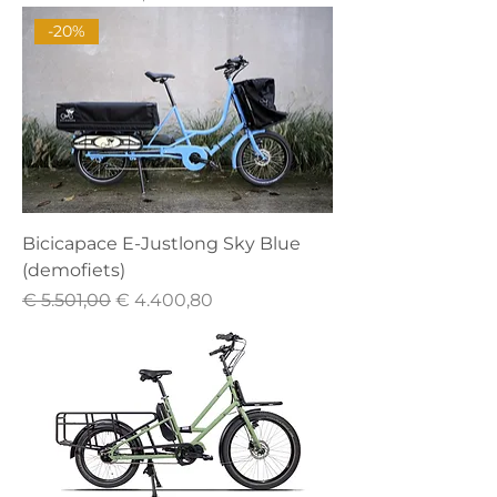
-20%
Bicicapace E-Justlong Sky Blue
(demofiets)
Normale prijs
Verkoopprijs
€ 5.501,00
€ 4.400,80