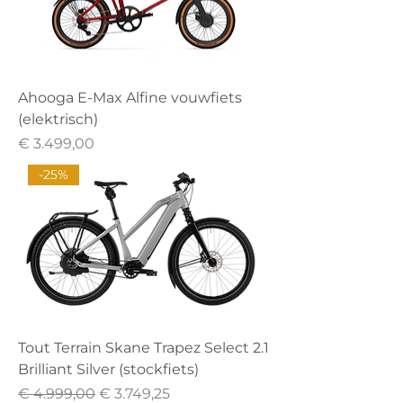
Ahooga E-Max Alfine vouwfiets
(elektrisch)
Prijs
€ 3.499,00
-25%
Tout Terrain Skane Trapez Select 2.1
Brilliant Silver (stockfiets)
Normale prijs
Verkoopprijs
€ 4.999,00
€ 3.749,25