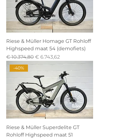
Riese & Müller Homage GT Rohloff
Highspeed maat 54 (demofiets)
Normale prijs
Verkoopprijs
€ 10.374,80
€ 6.743,62
-40%
Riese & Müller Superdelite GT
Rohloff Highspeed maat 51