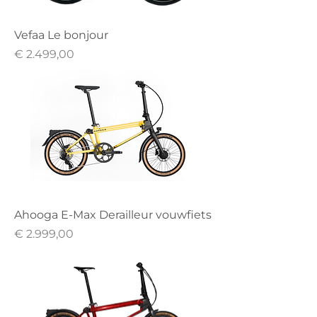
Vefaa Le bonjour
Prijs
€ 2.499,00
Ahooga E-Max Derailleur vouwfiets
Prijs
€ 2.999,00