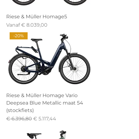
Riese & Müller Homage5
Verkoopprijs
Vanaf
€ 8.039,00
-20%
Riese & Müller Homage Vario
Deepsea Blue Metallic maat 54
(stockfiets)
Normale prijs
Verkoopprijs
€ 6.396,80
€ 5.117,44