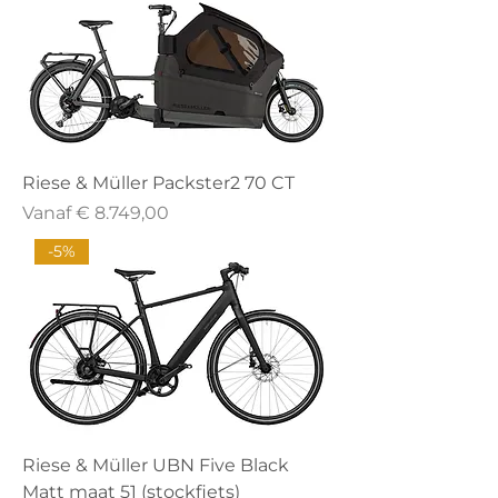
Riese & Müller Packster2 70 CT
Verkoopprijs
Vanaf
€ 8.749,00
-5%
Riese & Müller UBN Five Black
Matt maat 51 (stockfiets)