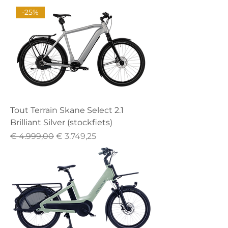
-25%
Tout Terrain Skane Select 2.1
Brilliant Silver (stockfiets)
Normale prijs
Verkoopprijs
€ 4.999,00
€ 3.749,25