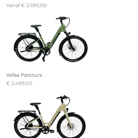
Verkoopprijs
Vanaf
€ 3.590,00
Vefaa Parcours
Prijs
€ 2.499,00