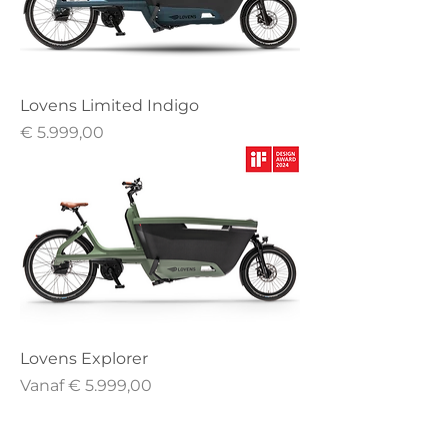
Lovens Limited Indigo
Prijs
€ 5.999,00
Lovens Explorer
Verkoopprijs
Vanaf
€ 5.999,00