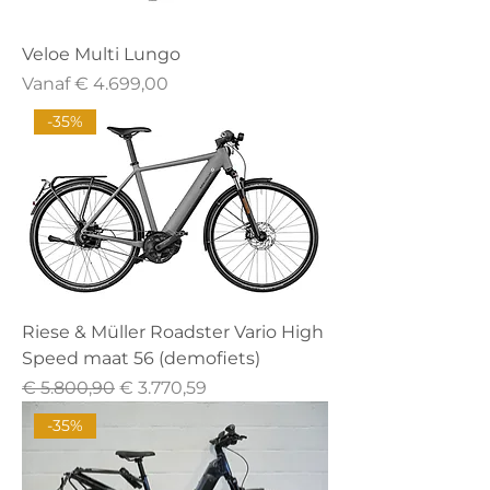
Veloe Multi Lungo
Verkoopprijs
Vanaf
€ 4.699,00
-35%
Riese & Müller Roadster Vario High
Speed maat 56 (demofiets)
Normale prijs
Verkoopprijs
€ 5.800,90
€ 3.770,59
-35%