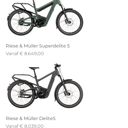
Riese & Müller Superdelite 5
Verkoopprijs
Vanaf
€ 8.649,00
Riese & Müller Delite5
Verkoopprijs
Vanaf
€ 8.039,00