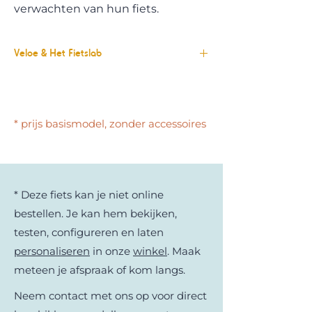
verwachten van hun fiets.
Veloe & Het Fietslab
Veloe® is gespecialiseerd in longtail e-
bikes die zijn ontworpen om te voldoen
aan de behoeften van zowel gezinnen
* prijs basismodel, zonder accessoires
als bedrijven. Hun belangrijkste doel is
om je rijervaring te verbeteren en dat
vinden we bij Het Fietslab noodzakelijk.
Daarnaast legt dit Veloe sterk de
nadruk op stabiliteit, veiligheid,
* Deze fiets kan je niet online
functionaliteit en esthetiek.
bestellen. Je kan hem bekijken,
testen, configureren en laten
personaliseren
in onze
winkel
. Maak
meteen je afspraak of kom langs.
Neem contact met ons op voor direct