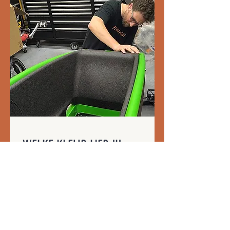
WELKE KLEUR HEB JIJ
GEKOZEN?
Neem contact met ons op en vertel
ons meer over je kleurdromen en -
wensen.