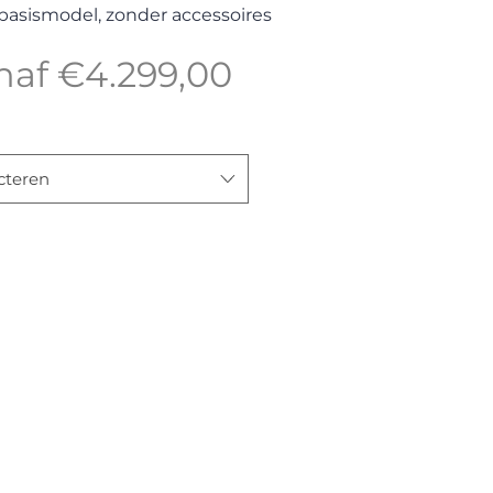
s basismodel, zonder accessoires
Verkoopprijs
naf
€4.299,00
cteren