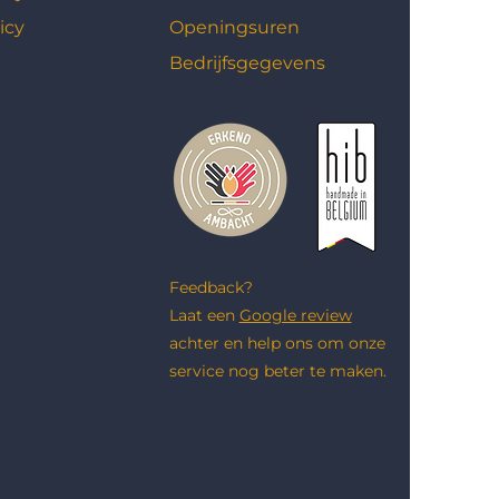
icy
Openingsuren
Bedrijfsgegevens
Feedback?
Laat een
Google review
achter en help ons om onze
service nog beter te maken.