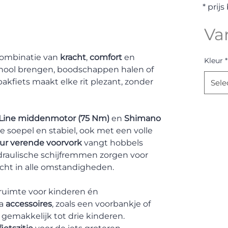
* prij
Va
 combinatie van
kracht
,
comfort
en
Kleur
*
chool brengen, boodschappen halen of
kfiets maakt elke rit plezant, zonder
Sele
Line middenmotor (75 Nm)
en
Shimano
je soepel en stabiel, ook met een volle
ur verende voorvork
vangt hobbels
ydraulische schijfremmen zorgen voor
cht in alle omstandigheden.
ruimte voor kinderen én
ra
accessoires
, zoals een voorbankje of
 gemakkelijk tot drie kinderen.