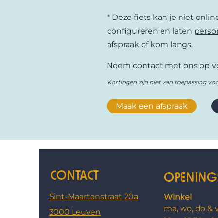
ontwerpen die passen bij het ech
* Deze fiets kan je niet onli
gebruikers en dat merk je in de 
ruime, veilige bak en de vrolijke
configureren en laten
perso
Volledig ontworpen en gebouwd 
afspraak of kom langs.
fietsexpertise dankzij Optima C
betrouwbaarheid en plezier. Daa
Neem contact met ons op vo
Fietslab. Gemaakt voor het echt
Kortingen zijn niet van toepassing voo
Maak een afspraak
CONTACT
OPENING
Sint-Maartenstraat 20a
Winkel
ma, wo, do & v
3000 Leuven