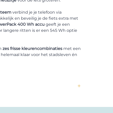
fietszitje
voor de iets groteren.
steem
verbind je je telefoon via
kelijk en beveilig je de fiets extra met
werPack 400 Wh accu
geeft je een
 langere ritten is er een 545 Wh optie
in
zes frisse kleurencombinaties
met een
 helemaal klaar voor het stadsleven én
 fietsen betekent, want Dolly maakt bakfietsen
ar ook echt plezierig rijden. Ze zijn stevig,
jk? De liefde voor slimme, doordachte