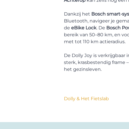
Achterop
kan zelfs nog een
Dankzij het
Bosch smart-sy
Bluetooth, navigeer je gemak
de
eBike Lock
. De
Bosch Po
bereik van 50–80 km, en voor
met tot 110 km actieradius.
De Dolly Joy is verkrijgbaar 
sterk, krasbestendig frame –
het gezinsleven.
Dolly & Het Fietslab
Dit merk begrijpt wat dagelijks
die niet alleen praktisch zijn, ma
comfortabel en verrassend licht.
Wat hebben we gemeenschappeli