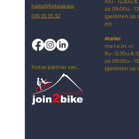
10u - 12.30u &
hallo@fietslab.be
za: ​09.00u - 1
016 35 35 32
(gesloten op 
zo)
Atelier
ma t.e.m. vr:
9u- 12.30u & 1
za: 09.00u - 1
Trotse partner van...
​(g
esloten op 