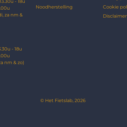
 13.30u - 18u
Noodherstelling
Cookie pol
3.00u
di, za nm &
Disclaimer
3.30u - 18u
3.00u
za nm & zo)
© Het Fietslab, 2026