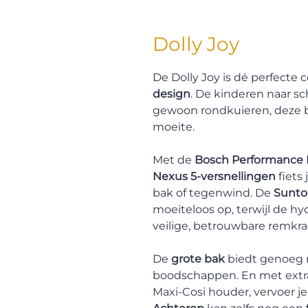
Dolly Joy
De Dolly Joy is dé perfecte
design
. De kinderen naar s
gewoon rondkuieren, deze ba
moeite.
Met de
Bosch Performance 
Nexus 5-versnellingen
fiets 
bak of tegenwind. De
Sunto
moeiteloos op, terwijl de h
veilige, betrouwbare remkra
De
grote bak
biedt genoeg 
boodschappen. En met ext
Maxi-Cosi houder, vervoer je