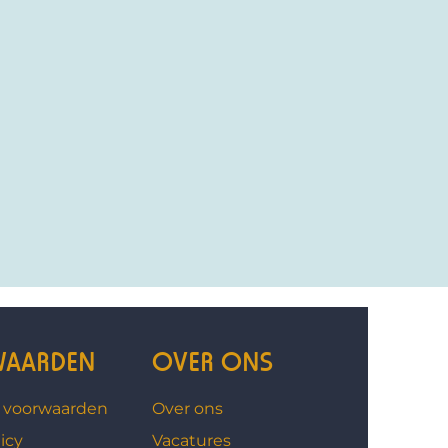
AARDEN
OVER ONS
 voorwaarden
Over ons
icy
Vacatures