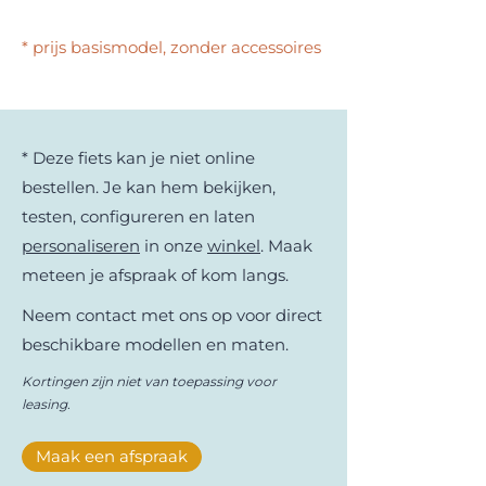
trailers voor de fietslogistiek. Het merk
wil een efficiënt en koolstofarm
* prijs basismodel, zonder accessoires
alternatief bieden voor het leveren van
goederen in een stedelijke omgeving
en daar zijn ze voor meer dan 100% in
geslaagd. Met innovatieve
mechanismen zoals hun BicyLift-trailer
* Deze fiets kan je niet online
waarmee je een palet met één vinger
bestellen. Je kan hem bekijken,
optilt of achter je fiets hangt en
vervoert, maken ze geschikte last mile
testen, configureren en laten
delivery mogelijk. En zorgen ze ineens
personaliseren
in onze
winkel
. Maak
ook voor een eenvoudige overdracht
meteen je afspraak of kom langs.
van goederen tussen verschillende
voertuigen. Dat allemaal terwijl ze de
Neem contact met ons op voor direct
negatieve effecten van logistiek
beschikbare modellen en maten.
verminderen en de stad mooier maken.
Kortingen zijn niet van toepassing voor
leasing.
Maak een afspraak