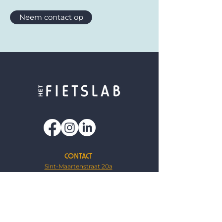
Neem contact op
CONTACT
Sint-Maartenstraat 20a
3000 Leuven
hallo@fietslab.be
016 35 35 32