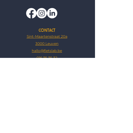
CONTACT
Sint-Maartenstraat 20a
3000 Leuven
hallo@fietslab.be
016 35 35 32
OPENINGSUREN
Winkel
ma, wo, do & vr:
10u - 12.30u & 13.30u - 18u
za: ​09.00u - 13.00u
(gesloten op di, za nm & zo)
Atelier
ma t.e.m. vr:
9u- 12.30u & 13.30u - 18u
za: 09.00u - 13.00u
​(g
esloten op za nm & zo)