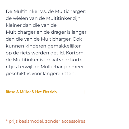
De Multitinker v.s. de Multicharger:
de wielen van de Multitinker zijn
kleiner dan die van de
Multicharger en de drager is langer
dan die van de Multicharger. Ook
kunnen kinderen gemakkelijker
op de fiets worden getild. Kortom,
de Multitinker is ideaal voor korte
ritjes terwijl de Multicharger meer
geschikt is voor langere ritten.
Riese & Müller & Het Fietslab
Riese & Müller en Het Fietslab vinden
elkaar in stijlvolle ontwerpen,
technologische innovatie en de
* prijs basismodel, zonder accessoires
integratie van die technologie in het
ontwerp. Ook de mate waarin je deze