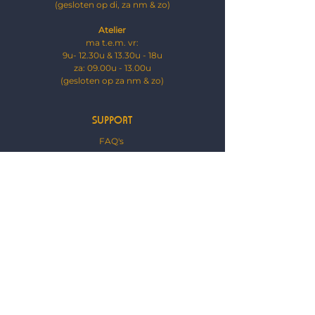
(gesloten op di, za nm & zo)
Atelier
ma t.e.m. vr:
9u- 12.30u & 13.30u - 18u
za: 09.00u - 13.00u
​(g
esloten op za nm & zo)
SUPPORT
FAQ's
Contact
Noodherstelling
VOORWAARDEN
Algemene voorwaarden
Privacy policy
Cookie policy
Disclaimer
OVER ONS