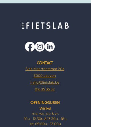
CONTACT
Sint-Maartenstraat 20a
3000 Leuven
hallo@fietslab.be
016 35 35 32
OPENINGSUREN
Winkel
ma, wo, do & vr:
10u - 12.30u & 13.30u - 18u
za: ​09.00u - 13.00u