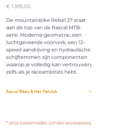
Prijs
€ 1.395,00
De mountainbike Rebel 27 staat
aan de top van de Rascal MTB-
serie. Moderne geometrie, een
luchtgeveerde voorvork, een 12-
speed aandrijving en hydraulische
schijfremmen zijn componenten
waarop je volledig kan vertrouwen,
zelfs als je raceambities hebt.
Rascal Bikes & Het Fietslab
Bij Het Fietslab zijn we fan van Rascal
Bikes, want deze fietsen voor kinderen
zijn de perfecte metgezel voor het
* prijs basismodel, zonder accessoires
dagelijkse leven en voor de vrije tijd. De
keuze voor Rascal Bikes is logisch, want
dit merk maakt opvallend lichte fietsen