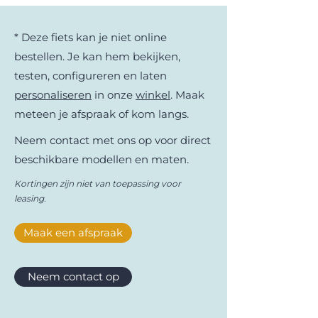
met een frame dat geometrisch
specifiek ontwikkeld is voor kinderen.
* Deze fiets kan je niet online
Daardoor zijn ze gemakkelijker te
bestellen. Je kan hem bekijken,
besturen en dus ook veiliger. Met
andere woorden: met deze fietsen zal je
testen, configureren en laten
jonge schelm zich volop kunnen
personaliseren
in onze
winkel
. Maak
uitleven en meer plezier kunnen
meteen je afspraak of kom langs.
beleven aan zijn fiets.
Neem contact met ons op voor direct
beschikbare modellen en maten.
Kortingen zijn niet van toepassing voor
leasing.
Maak een afspraak
Neem contact op