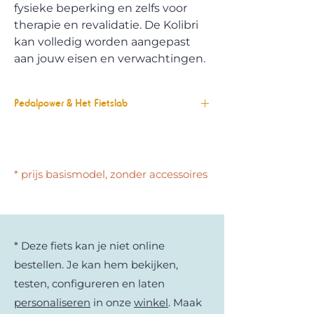
fysieke beperking en zelfs voor
therapie en revalidatie. De Kolibri
kan volledig worden aangepast
aan jouw eisen en verwachtingen.
Pedalpower & Het Fietslab
Pedalpower is dé specialist in tandems.
Al meer dan 20 jaar ontwikkelt,
produceert en optimaliseert deze
* prijs basismodel, zonder accessoires
Duitse fabrikant uit Berlijn tandems.
Verkies je een tandem op beenkracht?
Of liever eentje met elektrische
ondersteuning? Beide kan. Ook de
mogelijkheden om je fiets te
* Deze fiets kan je niet online
personaliseren, zijn eindeloos.
bestellen. Je kan hem bekijken,
testen, configureren en laten
personaliseren
in onze
winkel
. Maak