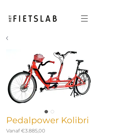
Pedalpower Kolibri
Verkoopprijs
Vanaf
€3.885,00