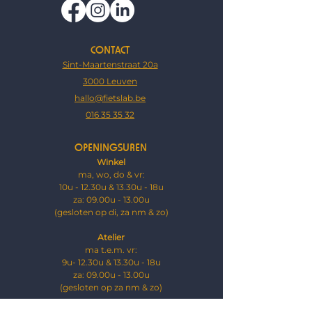
CONTACT
Sint-Maartenstraat 20a
3000 Leuven
hallo@fietslab.be
016 35 35 32
OPENINGSUREN
Winkel
ma, wo, do & vr:
10u - 12.30u & 13.30u - 18u
za: ​09.00u - 13.00u
(gesloten op di, za nm & zo)
Atelier
ma t.e.m. vr:
9u- 12.30u & 13.30u - 18u
za: 09.00u - 13.00u
​(g
esloten op za nm & zo)