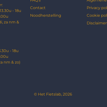
FAQ's
Algemene
r:
Contact
Privacy pol
 13.30u - 18u
Noodherstelling
Cookie pol
3.00u
di, za nm &
Disclaimer
3.30u - 18u
3.00u
za nm & zo)
© Het Fietslab, 2026