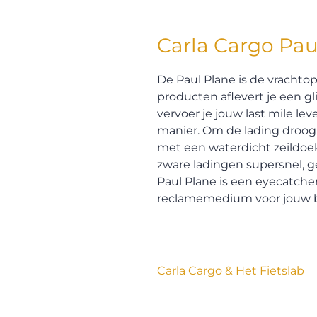
Carla Cargo Pau
De Paul Plane is de vrachtop
producten aflevert je een gl
vervoer je jouw last mile lev
manier. Om de lading droo
met een waterdicht zeildoek
zware ladingen supersnel, g
Paul Plane is een eyecatche
reclamemedium voor jouw be
Carla Cargo & Het Fietslab
De trailer van Carla Cargo biedt
bestelwagen in de stad. Combinee