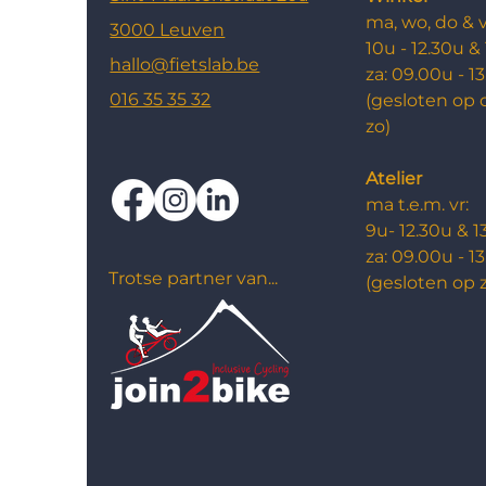
ma, wo, do & v
3000 Leuven
10u - 12.30u &
hallo@fietslab.be
za: ​09.00u - 1
016 35 35 32
(gesloten op 
zo)
Atelier
ma t.e.m. vr:
9u- 12.30u & 1
za: 09.00u - 1
Trotse partner van...
​(g
esloten op 