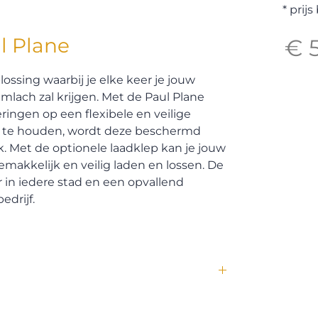
* prij
l Plane
€ 
lossing waarbij je elke keer je jouw
imlach zal krijgen. Met de Paul Plane
eringen op een flexibele en veilige
g te houden, wordt deze beschermd
. Met de optionele laadklep kan je jouw
emakkelijk en veilig laden en lossen. De
r in iedere stad en een opvallend
drijf.
 een waardig alternatief voor transport met de
r de trailer met een elektrische (cargo)fiets