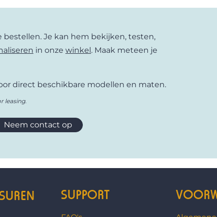
t voor het transporteren van zware ladingen
 de visie die we delen met Carla Cargo: steden
adingen vervoeren en waar er meer ruimte is
ne bestellen. Je kan hem bekijken, testen,
naliseren
in onze
winkel
. Maak meteen je
or direct beschikbare modellen en maten.
r leasing.
Neem contact op
SUPPORT
VOORW
SUREN