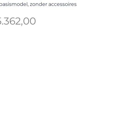
s basismodel, zonder accessoires
Prijs
5.362,00