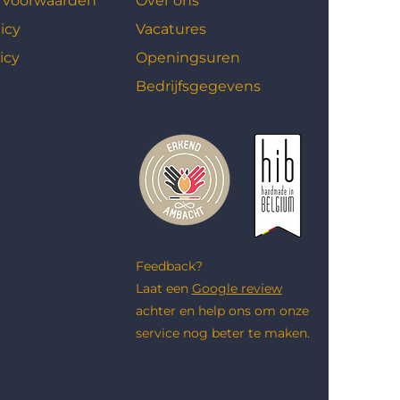
 voorwaarden
Over ons
icy
Vacatures
icy
Openingsuren
Bedrijfsgegevens
Feedback?
Laat een
Google review
achter en help ons om onze
service nog beter te maken.