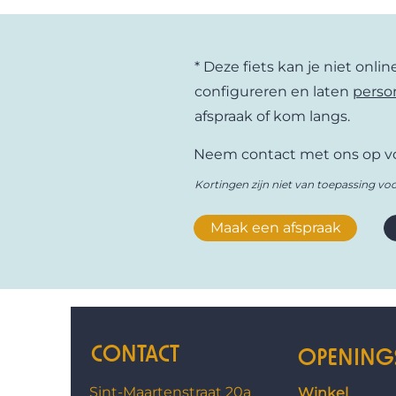
en je hebt een duurzaam concep
in stedelijke omgeving. Kortom,
waar trailers en fietsen zware l
* Deze fiets kan je niet onli
om te wonen en te leven.
configureren en laten
perso
afspraak of kom langs.
Neem contact met ons op vo
Kortingen zijn niet van toepassing voo
Maak een afspraak
CONTACT
OPENING
Sint-Maartenstraat 20a
Winkel