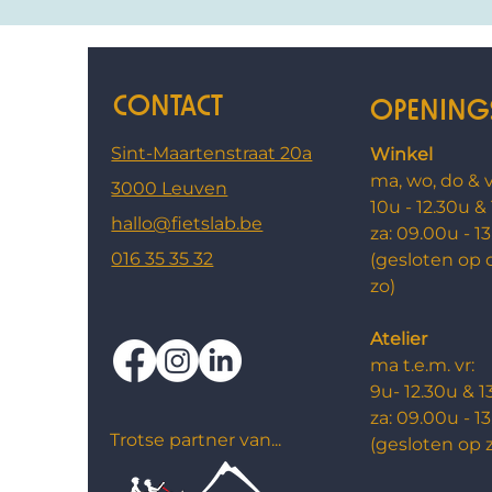
CONTACT
OPENING
Sint-Maartenstraat 20a
Winkel
ma, wo, do & v
3000 Leuven
10u - 12.30u &
hallo@fietslab.be
za: ​09.00u - 1
016 35 35 32
(gesloten op 
zo)
Atelier
ma t.e.m. vr:
9u- 12.30u & 1
za: 09.00u - 1
Trotse partner van...
​(g
esloten op 