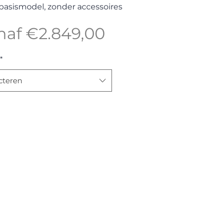
s basismodel, zonder accessoires
Verkoopprijs
naf
€2.849,00
*
cteren