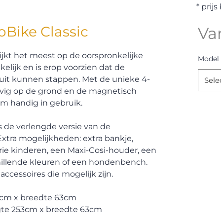
* prij
oBike Classic
Va
ijkt het meest op de oorspronkelijke
Model
kelijk en is erop voorzien dat de
 uit kunnen stappen. Met de unieke 4-
Sele
tevig op de grond en de magnetisch
m handig in gebruik.
s de verlengde versie van de
 Extra mogelijkheden: extra bankje,
drie kinderen, een Maxi-Cosi-houder, een
chillende kleuren of een hondenbench.
accessoires die mogelijk zijn.
8cm x breedte 63cm
gte 253cm x breedte 63cm