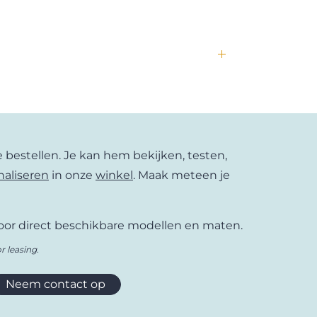
ietsen van Bakfiets.nl het straatbeeld.
ijke personalisatiemogelijkheden. Werkelijk
et frame, de stijl van je fiets, de bak, de
e handvatten, de accessoires. Kortom: een
rijder en ook voor de liefhebbers van de eerste
ne bestellen. Je kan hem bekijken, testen,
naliseren
in onze
winkel
. Maak meteen je
or direct beschikbare modellen en maten.
r leasing.
Neem contact op