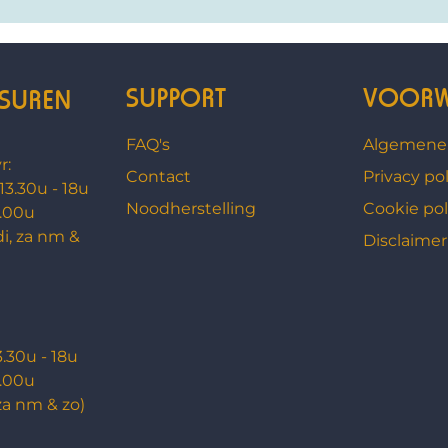
SUPPORT
VOORW
SUREN
FAQ's
Algemene
r:
Contact
Privacy pol
 13.30u - 18u
Noodherstelling
Cookie pol
3.00u
di, za nm &
Disclaimer
3.30u - 18u
3.00u
za nm & zo)