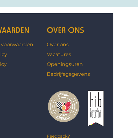
AARDEN
OVER ONS
 voorwaarden
Over ons
icy
Vacatures
icy
Openingsuren
Bedrijfsgegevens
Feedback?