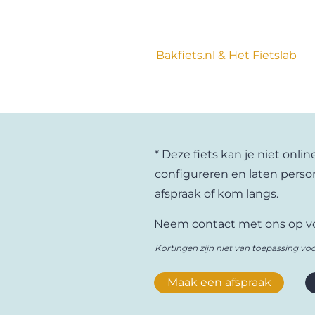
Bakfiets.nl & Het Fietslab
Al sinds 1999 veranderen de bakf
Bakfiets.nl staat voor ongelofel
àlles kan je kiezen: de kleur van h
spatborden, de ondersteuning, d
fiets volledig afgesteld op zijn 
* Deze fiets kan je niet onli
bakfietsen.
configureren en laten
perso
afspraak of kom langs.
Neem contact met ons op vo
Kortingen zijn niet van toepassing voo
Maak een afspraak