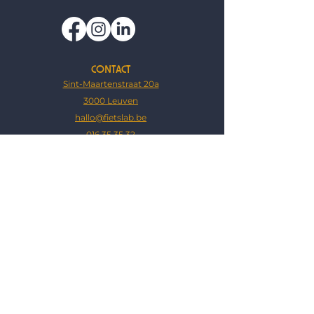
CONTACT
Sint-Maartenstraat 20a
3000 Leuven
hallo@fietslab.be
016 35 35 32
OPENINGSUREN
Winkel
ma, wo, do & vr:
10u - 12.30u & 13.30u - 18u
za: ​09.00u - 13.00u
(gesloten op di, za nm & zo)
Atelier
ma t.e.m. vr:
9u- 12.30u & 13.30u - 18u
za: 09.00u - 13.00u
​(g
esloten op za nm & zo)