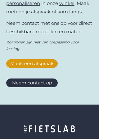
bedrijf en elke zelfstandige Met een
personaliseren
in onze
winkel
. Maak
lokaal productienetwerk binnen 150 km
meteen je afspraak of kom langs.
van hun werkplaats kiest Bilmo bewust
voor duurzaamheid.
Neem contact met ons op voor direct
beschikbare modellen en maten.
Kortingen zijn niet van toepassing voor
leasing.
Maak een afspraak
Neem contact op