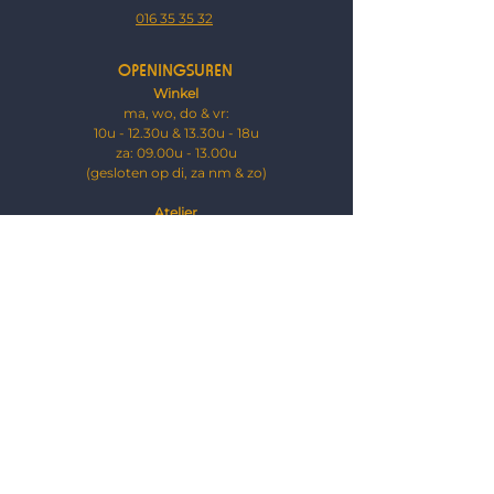
016 35 35 32
OPENINGSUREN
Winkel
ma, wo, do & vr:
10u - 12.30u & 13.30u - 18u
za: ​09.00u - 13.00u
(gesloten op di, za nm & zo)
Atelier
ma t.e.m. vr:
9u- 12.30u & 13.30u - 18u
za: 09.00u - 13.00u
​(g
esloten op za nm & zo)
SUPPORT
FAQ's
Contact
Noodherstelling
VOORWAARDEN