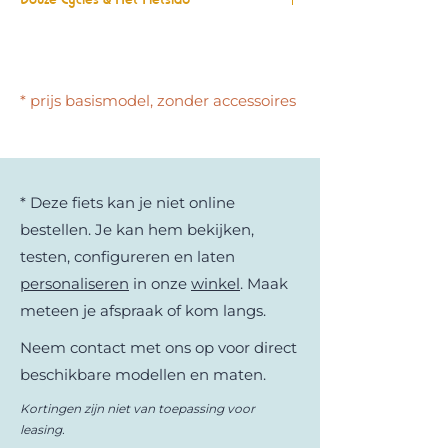
Dat bakfietsen een zinvolle oplossing
zijn voor ecologische en
mobiliteitsproblemen, daar moet
* prijs basismodel, zonder accessoires
niemand ons nog van overtuigen. Al wil
Douze, net als Het Fietslab, mee een
actor van de verandering zijn. Dat doet
het merk door drie
verantwoordelijkheden op te nemen:
* Deze fiets kan je niet online
duurzaam produceren (kwaliteit met
bestellen. Je kan hem bekijken,
minder impact op het milieu), sociaal
engagement (welzijn op het werk) en
testen, configureren en laten
duurzame economie (doordacht
personaliseren
in onze
winkel
. Maak
transport, gerecycleerde verpakking…).
meteen je afspraak of kom langs.
Kortom, een merk dat het beste met
jou en de planeet voor heeft.
Neem contact met ons op voor direct
beschikbare modellen en maten.
Kortingen zijn niet van toepassing voor
leasing.