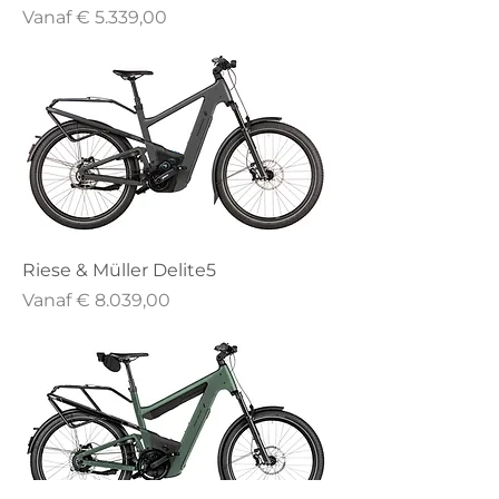
Verkoopprijs
Vanaf
€ 5.339,00
Riese & Müller Delite5
Verkoopprijs
Vanaf
€ 8.039,00