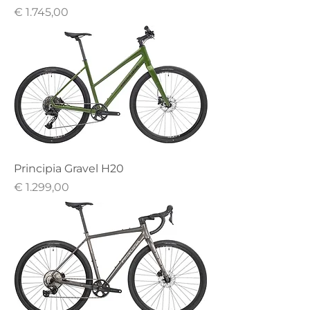
Prijs
€ 1.745,00
Principia Gravel H20
Prijs
€ 1.299,00