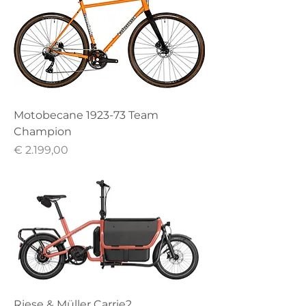
Motobecane 1923-73 Team
Champion
Prijs
€ 2.199,00
Riese & Müller Carrie2