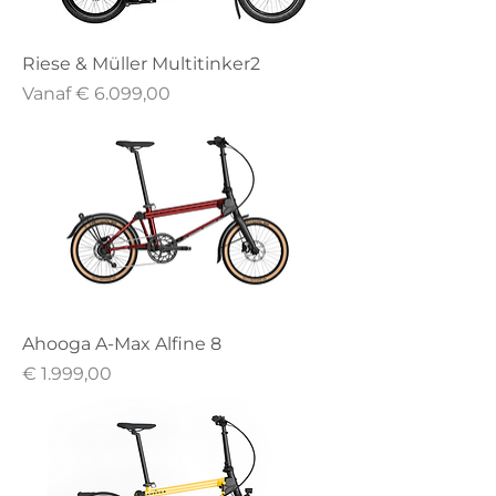
Riese & Müller Multitinker2
Verkoopprijs
Vanaf
€ 6.099,00
Ahooga A-Max Alfine 8
Prijs
€ 1.999,00