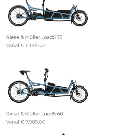
Riese & Müller Load5 75
Verkoopprijs
Vanaf
€ 8.189,00
Riese & Müller Load5 60
Verkoopprijs
Vanaf
€ 7.989,00