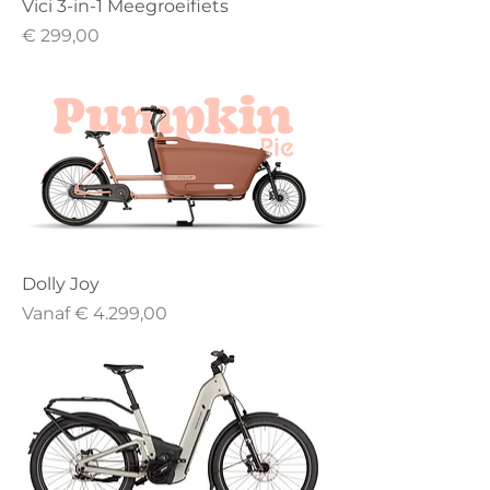
Vici 3-in-1 Meegroeifiets
Prijs
€ 299,00
Dolly Joy
Verkoopprijs
Vanaf
€ 4.299,00