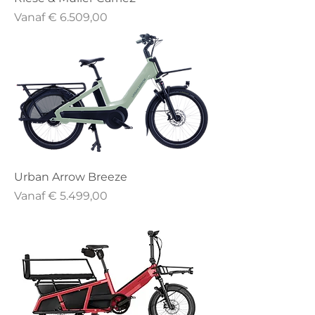
Verkoopprijs
Vanaf
€ 6.509,00
Urban Arrow Breeze
Verkoopprijs
Vanaf
€ 5.499,00