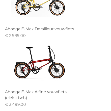
Ahooga E-Max Derailleur vouwfiets
Prijs
€ 2.999,00
Ahooga E-Max Alfine vouwfiets
(elektrisch)
Prijs
€ 3.499,00