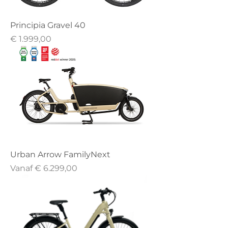
Principia Gravel 40
Prijs
€ 1.999,00
Urban Arrow FamilyNext
Verkoopprijs
Vanaf
€ 6.299,00