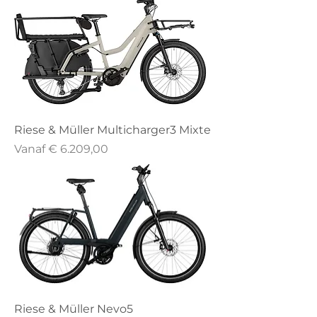
Riese & Müller Multicharger3 Mixte
Verkoopprijs
Vanaf
€ 6.209,00
Riese & Müller Nevo5