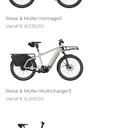
Riese & Müller Homage5
Verkoopprijs
Vanaf
€ 8.039,00
Riese & Müller Multicharger3
Verkoopprijs
Vanaf
€ 6.209,00